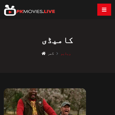
کامیڈی
ویڈیو
گھر