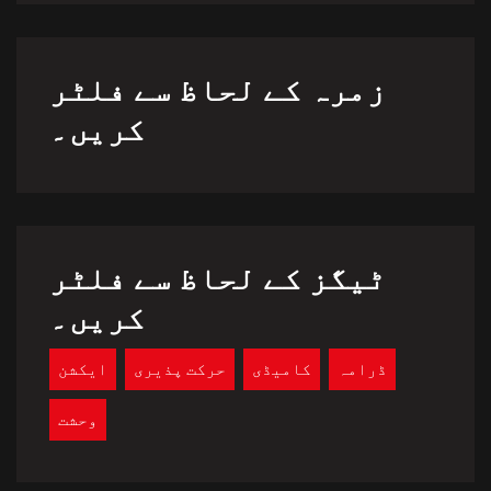
زمرہ کے لحاظ سے فلٹر
کریں۔
ٹیگز کے لحاظ سے فلٹر
کریں۔
ڈرامہ
کامیڈی
حرکت پذیری
ایکشن
وحشت