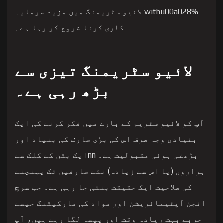
withu00a028% لائیو سٹریمنگ میں مزید سرمایہ
کاری کرنا شروع کر رہا ہے۔
لائیو سٹریمنگ تیزی سے
بڑھ رہی ہے۔
آپ کو لائیو سٹریم کے بارے میں فکر کرنے کی ایک
بنیادی وجہ صرف اس کی بڑی صارف کی بنیاد اور
بڑھتی ہوئی مقبولیت ہے۔ nnایک بٹن کے کلک سے
ہزاروں (یا اس سے زیادہ) نئے صارفین تک پہنچنے
کی صلاحیت ایک حقیقت بنتی جا رہی ہے۔ جب سرچ
انجن آپٹیمائزیشن اور مواد کی مارکیٹنگ جیسے
حربے بہت زیادہ وقت اور پیسہ لگا رہے ہیں، آپ