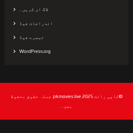
لاگ ان کریں۔
اندراجات فیڈ
تبصرے فیڈ
WordPress.org
©کاپی رائٹ 2025 pkmovies.live جملہ حقوق محفوظ
ہیں۔