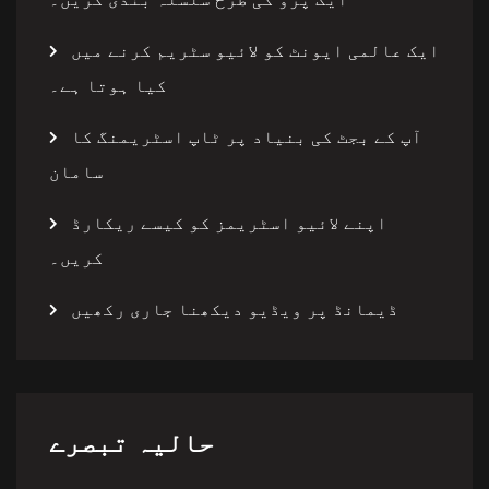
ایک عالمی ایونٹ کو لائیو سٹریم کرنے میں
کیا ہوتا ہے۔
آپ کے بجٹ کی بنیاد پر ٹاپ اسٹریمنگ کا
سامان
اپنے لائیو اسٹریمز کو کیسے ریکارڈ
کریں۔
ڈیمانڈ پر ویڈیو دیکھنا جاری رکھیں
حالیہ تبصرے