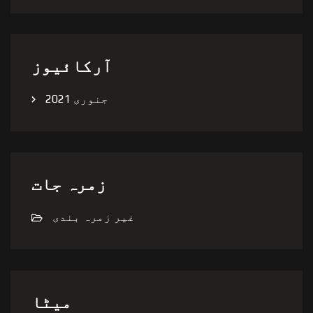
آرکائیوز
جنوری 2021
زمرہ جات
غیر زمرہ بندی
میٹا