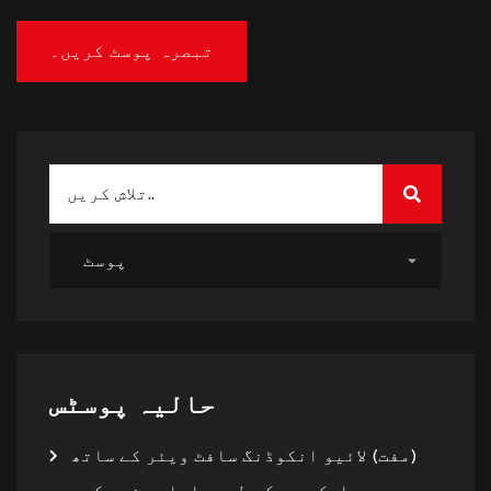
حالیہ پوسٹس
(مفت) لائیو انکوڈنگ سافٹ ویئر کے ساتھ
ایک پرو کی طرح سلسلہ بندی کریں۔