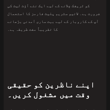
کو ٹریفک چلانے کے لیے ایک نئے آؤٹ لیٹ کی
ضرورت ہے۔ لائیو سٹریم پلیٹ فارمز کا استعمال
آپ کے کاروبار کے لیے بہت ساری آمدنی بڑھانے
کا تقریباً مفت طریقہ ہے۔
اپنے ناظرین کو حقیقی
وقت میں مشغول کریں۔