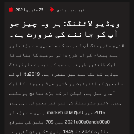
غیر زمرہ بندی
25 جنوری 2021
ویڈیو لائٹنگ: ہر وہ چیز جو
آپ کو جاننے کی ضرورت ہے۔
لائیو سٹریمنگ آپ کے ہدف کے سامعین سے جڑنے اور
اپنے پیغام کو اس طرح ذاتی نوعیت کا بنانے کا
ایک طاقتور طریقہ ہے جو کہ دوسرے مارکیٹنگ
میڈیم کے مقابلے میں منفرد ہے۔ Itu2019 آپ کے
سامعین کو انٹرنیٹ پر لائیو فیڈ بھیجنے کا ایک
آسان عمل ہے، لیکن اس کے بڑے نتائج ہو سکتے
ہیں۔ لائیو سٹریمنگ کی نمو غیرمعمولی رہی ہے،
2016 میں marketu00a0$30 بلین سے بڑھ کر
2021u00a0andu00a0 میں $70 بلین کی متوقع
مالیت 2027 تک $184 بلین تک پہنچ گئی ہے۔