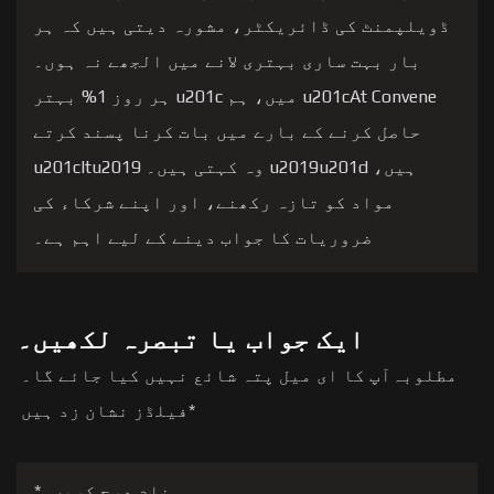
ڈویلپمنٹ کی ڈائریکٹر، مشورہ دیتی ہیں کہ ہر
بار بہت ساری بہتری لانے میں الجھے نہ ہوں۔
u201cAt Convene میں، ہم u201c ہر روز 1% بہتر
حاصل کرنے کے بارے میں بات کرنا پسند کرتے
ہیں، u2019u201d وہ کہتی ہیں۔ u201cItu2019
مواد کو تازہ رکھنے، اور اپنے شرکاء کی
ضروریات کا جواب دینے کے لیے اہم ہے۔
ایک جواب یا تبصرہ لکھیں۔
مطلوبہ
آپ کا ای میل پتہ شائع نہیں کیا جائے گا۔
*
فیلڈز نشان زد ہیں