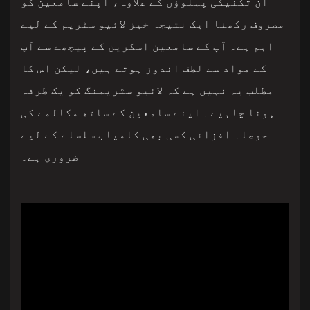
ان تکنیکی پہلوؤں کے علاوہ، اپنے سامعین کو
مصروف رکھنا ایک نتیجہ خیز لائیو سٹریم کے لیے
اہم ہے۔ آپ کے سامعین اسکرین کے پیچھے سے آپ
کے مواد سے لطف اندوز ہوتے ہیں، لیکن اس کا
مطلب یہ نہیں ہے کہ لائیو سٹریمنگ کو یک طرفہ
ہونا چاہیے۔ اپنے سامعین کے ساتھ مکالمے کی
حوصلہ افزائی کسی بھی کامیاب سلسلے کے لیے
ضروری ہے۔