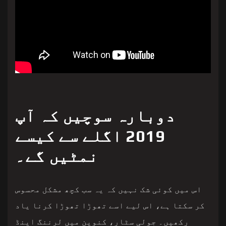
دوبارہ سوچیں کہ آپ
2019 اگلے سے کیسے
نمٹیں گے۔
اس میں کوئی شک نہیں کہ یہ سب کچھ مشکل محسوس
کر سکتا ہے، اس لیے اسے تھوڑا تھوڑا کرنا یاد
رکھیں۔ جولی سٹار، کنوین میں لرننگ اینڈ