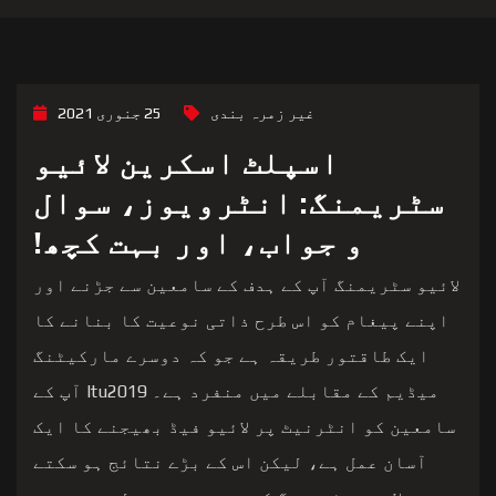
غیر زمرہ بندی
25 جنوری 2021
اسپلٹ اسکرین لائیو
سٹریمنگ: انٹرویوز، سوال
و جواب، اور بہت کچھ!
لائیو سٹریمنگ آپ کے ہدف کے سامعین سے جڑنے اور
اپنے پیغام کو اس طرح ذاتی نوعیت کا بنانے کا
ایک طاقتور طریقہ ہے جو کہ دوسرے مارکیٹنگ
میڈیم کے مقابلے میں منفرد ہے۔ Itu2019 آپ کے
سامعین کو انٹرنیٹ پر لائیو فیڈ بھیجنے کا ایک
آسان عمل ہے، لیکن اس کے بڑے نتائج ہو سکتے