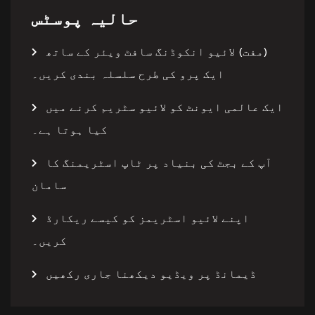
حالیہ پوسٹس
(مفت) لائیو انکوڈنگ سافٹ ویئر کے ساتھ
ایک پرو کی طرح سلسلہ بندی کریں۔
ایک عالمی ایونٹ کو لائیو سٹریم کرنے میں
کیا ہوتا ہے۔
آپ کے بجٹ کی بنیاد پر ٹاپ اسٹریمنگ کا
سامان
اپنے لائیو اسٹریمز کو کیسے ریکارڈ
کریں۔
ڈیمانڈ پر ویڈیو دیکھنا جاری رکھیں