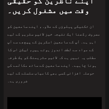
اپنے ناظرین کو حقیقی
وقت میں مشغول کریں۔
ان تکنیکی پہلوؤں کے علاوہ، اپنے سامعین کو
مصروف رکھنا ایک نتیجہ خیز لائیو سٹریم کے لیے
اہم ہے۔ آپ کے سامعین اسکرین کے پیچھے سے آپ
کے مواد سے لطف اندوز ہوتے ہیں، لیکن اس کا
مطلب یہ نہیں ہے کہ لائیو سٹریمنگ کو یک طرفہ
ہونا چاہیے۔ اپنے سامعین کے ساتھ مکالمے کی
حوصلہ افزائی کسی بھی کامیاب سلسلے کے لیے
ضروری ہے۔