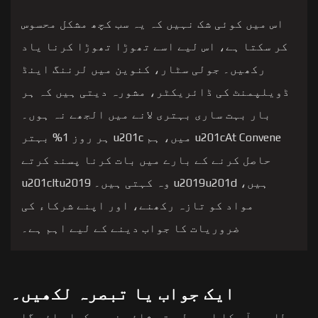
اس میں کوئی شک نہیں کہ یہ سب کچھ مشکل محسوس
کر سکتا ہے، اس لیے اسے تھوڑا تھوڑا کرنا یاد
رکھیں۔ جولی سٹار، کنوین میں لرننگ اینڈ
ڈویلپمنٹ کی ڈائریکٹر، مشورہ دیتی ہیں کہ ہر
بار بہت ساری بہتری لانے میں الجھے نہ ہوں۔
u201cAt Convene میں، ہم u201c ہر روز 1% بہتر
حاصل کرنے کے بارے میں بات کرنا پسند کرتے
ہیں، u2019u201d وہ کہتی ہیں۔ u201cItu2019
مواد کو تازہ رکھنے، اور اپنے شرکاء کی
ضروریات کا جواب دینے کے لیے اہم ہے۔
ایک جواب یا تبصرہ لکھیں۔
مطلوبہ
آپ کا ای میل پتہ شائع نہیں کیا جائے گا۔