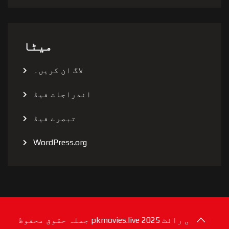
میٹا
لاگ ان کریں۔
اندراجات فیڈ
تبصرے فیڈ
WordPress.org
©کاپی رائٹ 2025 pkmovies.live جملہ حقوق محفوظ