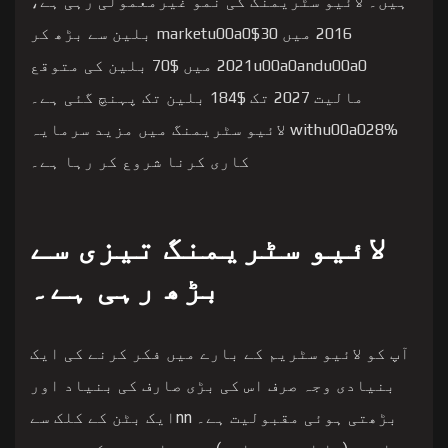
ہیں۔ لائیو سٹریمنگ کی نمو غیرمعمولی رہی ہے،
2016 میں marketu00a0$30 بلین سے بڑھ کر
2021u00a0andu00a0 میں $70 بلین کی متوقع
مالیت 2027 تک $184 بلین تک پہنچ گئی ہے۔
withu00a028% لائیو سٹریمنگ میں مزید سرمایہ
کاری کرنا شروع کر رہا ہے۔
لائیو سٹریمنگ تیزی سے
بڑھ رہی ہے۔
آپ کو لائیو سٹریم کے بارے میں فکر کرنے کی ایک
بنیادی وجہ صرف اس کی بڑی صارف کی بنیاد اور
بڑھتی ہوئی مقبولیت ہے۔ nnایک بٹن کے کلک سے