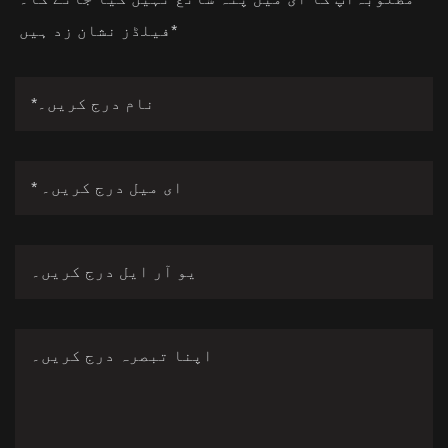
*
فیلڈز نشان زد ہیں