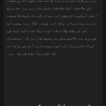
ہزاروں (یا اس سے زیادہ) نئے صارفین تک پہنچنے
کی صلاحیت ایک حقیقت بنتی جا رہی ہے۔ جب سرچ
انجن آپٹیمائزیشن اور مواد کی مارکیٹنگ جیسے
حربے بہت زیادہ وقت اور پیسہ لگا رہے ہیں، آپ
کو ٹریفک چلانے کے لیے ایک نئے آؤٹ لیٹ کی
ضرورت ہے۔ لائیو سٹریم پلیٹ فارمز کا استعمال
آپ کے کاروبار کے لیے بہت ساری آمدنی بڑھانے
کا تقریباً مفت طریقہ ہے۔