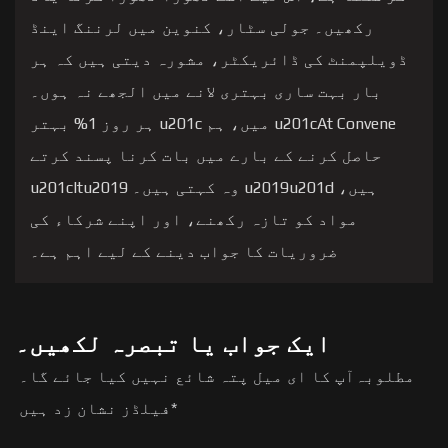
رکھیں۔ جولی سٹار، کنوین میں لرننگ اینڈ
ڈویلپمنٹ کی ڈائریکٹر، مشورہ دیتی ہیں کہ ہر
بار بہت ساری بہتری لانے میں الجھے نہ ہوں۔
u201cAt Convene میں، ہم u201c ہر روز 1% بہتر
حاصل کرنے کے بارے میں بات کرنا پسند کرتے
ہیں، u2019u201d وہ کہتی ہیں۔ u201cItu2019
مواد کو تازہ رکھنے، اور اپنے شرکاء کی
ضروریات کا جواب دینے کے لیے اہم ہے۔
ایک جواب یا تبصرہ لکھیں۔
مطلوبہ
آپ کا ای میل پتہ شائع نہیں کیا جائے گا۔
*
فیلڈز نشان زد ہیں