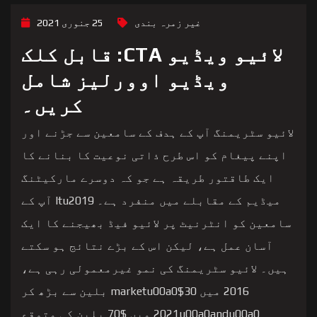
غیر زمرہ بندی
25 جنوری 2021
لائیو ویڈیو CTA: قابل کلک
ویڈیو اوورلیز شامل
کریں۔
لائیو سٹریمنگ آپ کے ہدف کے سامعین سے جڑنے اور
اپنے پیغام کو اس طرح ذاتی نوعیت کا بنانے کا
ایک طاقتور طریقہ ہے جو کہ دوسرے مارکیٹنگ
میڈیم کے مقابلے میں منفرد ہے۔ Itu2019 آپ کے
سامعین کو انٹرنیٹ پر لائیو فیڈ بھیجنے کا ایک
آسان عمل ہے، لیکن اس کے بڑے نتائج ہو سکتے
ہیں۔ لائیو سٹریمنگ کی نمو غیرمعمولی رہی ہے،
2016 میں marketu00a0$30 بلین سے بڑھ کر
2021u00a0andu00a0 میں $70 بلین کی متوقع