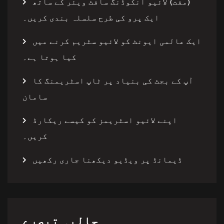
(مفت) لائیو انکوڈنگ سافٹ ویئر کے ساتھ
ایک پرو کی طرح سلسلہ بندی کریں۔
ایک عالمی ایونٹ کو لائیو سٹریم کرنے میں
کیا ہوتا ہے۔
آپ کے بجٹ کی بنیاد پر ٹاپ اسٹریمنگ کا
سامان
اپنے لائیو اسٹریمز کو کیسے ریکارڈ
کریں۔
ڈیمانڈ پر ویڈیو دیکھنا جاری رکھیں
حالیہ تبصرے