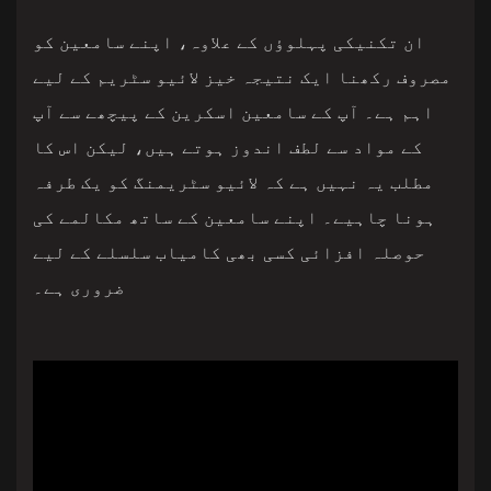
ان تکنیکی پہلوؤں کے علاوہ، اپنے سامعین کو
مصروف رکھنا ایک نتیجہ خیز لائیو سٹریم کے لیے
اہم ہے۔ آپ کے سامعین اسکرین کے پیچھے سے آپ
کے مواد سے لطف اندوز ہوتے ہیں، لیکن اس کا
مطلب یہ نہیں ہے کہ لائیو سٹریمنگ کو یک طرفہ
ہونا چاہیے۔ اپنے سامعین کے ساتھ مکالمے کی
حوصلہ افزائی کسی بھی کامیاب سلسلے کے لیے
ضروری ہے۔