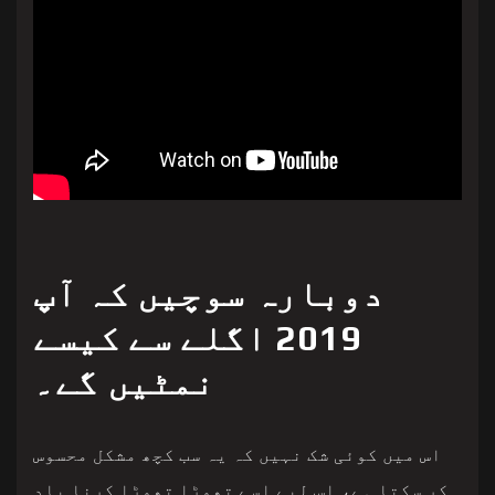
دوبارہ سوچیں کہ آپ
2019 اگلے سے کیسے
نمٹیں گے۔
اس میں کوئی شک نہیں کہ یہ سب کچھ مشکل محسوس
کر سکتا ہے، اس لیے اسے تھوڑا تھوڑا کرنا یاد