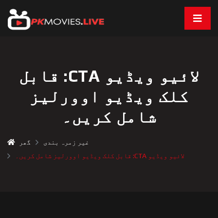
لائیو ویڈیو CTA: قابل
کلک ویڈیو اوورلیز
شامل کریں۔
غیر زمرہ بندی
گھر
لائیو ویڈیو CTA: قابل کلک ویڈیو اوورلیز شامل کریں۔