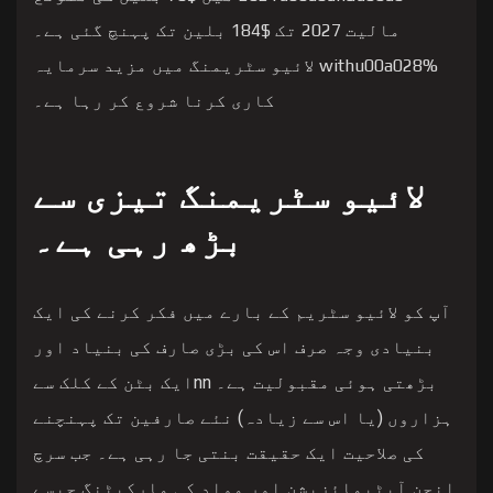
مالیت 2027 تک $184 بلین تک پہنچ گئی ہے۔
withu00a028% لائیو سٹریمنگ میں مزید سرمایہ
کاری کرنا شروع کر رہا ہے۔
لائیو سٹریمنگ تیزی سے
بڑھ رہی ہے۔
آپ کو لائیو سٹریم کے بارے میں فکر کرنے کی ایک
بنیادی وجہ صرف اس کی بڑی صارف کی بنیاد اور
بڑھتی ہوئی مقبولیت ہے۔ nnایک بٹن کے کلک سے
ہزاروں (یا اس سے زیادہ) نئے صارفین تک پہنچنے
کی صلاحیت ایک حقیقت بنتی جا رہی ہے۔ جب سرچ
انجن آپٹیمائزیشن اور مواد کی مارکیٹنگ جیسے