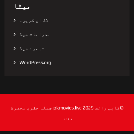
میٹا
لاگ ان کریں۔
اندراجات فیڈ
تبصرے فیڈ
WordPress.org
©کاپی رائٹ 2025 pkmovies.live جملہ حقوق محفوظ
ہیں۔