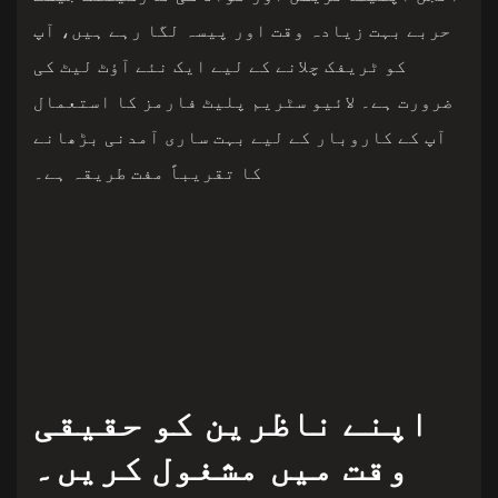
حربے بہت زیادہ وقت اور پیسہ لگا رہے ہیں، آپ
کو ٹریفک چلانے کے لیے ایک نئے آؤٹ لیٹ کی
ضرورت ہے۔ لائیو سٹریم پلیٹ فارمز کا استعمال
آپ کے کاروبار کے لیے بہت ساری آمدنی بڑھانے
کا تقریباً مفت طریقہ ہے۔
اپنے ناظرین کو حقیقی
وقت میں مشغول کریں۔