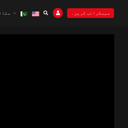
سٹائل
سبسکرائب کریں۔