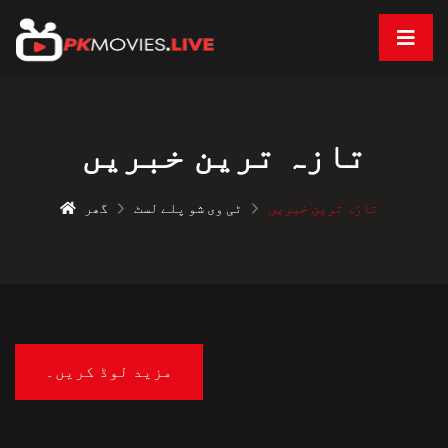
تازہ ترین خبریں
تازہ ترین خبریں
ٹی وی شو پلے لسٹ
گھر
مزید لوڈ کریں۔