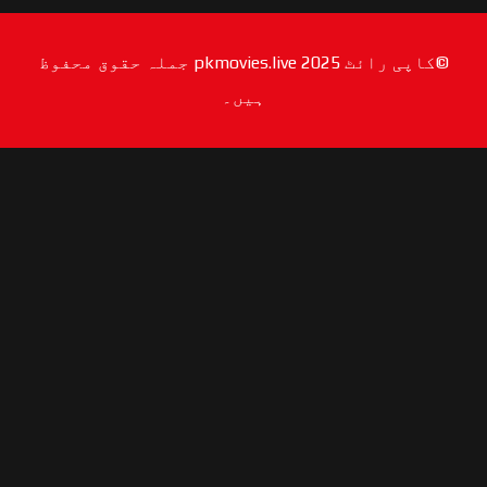
©کاپی رائٹ 2025 pkmovies.live جملہ حقوق محفوظ
ہیں۔