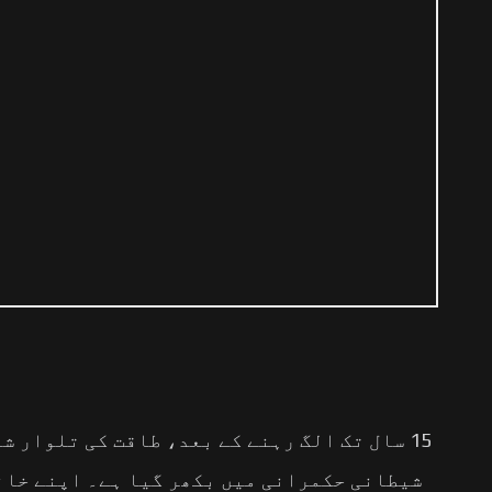
15 سال تک الگ رہنے کے بعد، طاقت کی تلوار 
شیطانی حکمرانی میں بکھر گیا ہے۔ اپنے خان