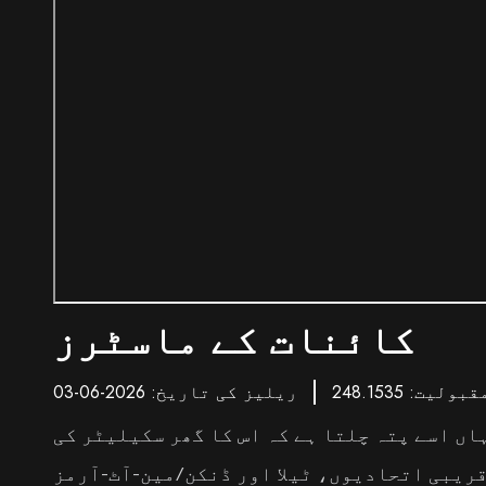
کائنات کے ماسٹرز
قبولیت: 248.1535
ریلیز کی تاریخ: 2026-06-03
ہاں اسے پتہ چلتا ہے کہ اس کا گھر سکیلیٹر کی
قریبی اتحادیوں، ٹیلا اور ڈنکن/مین-آٹ-آرمز