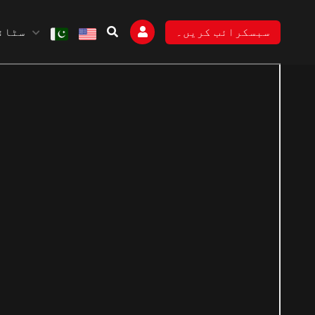
سٹائل
سبسکرائب کریں۔