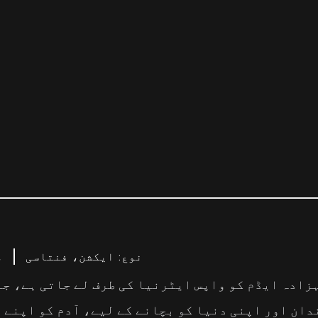
نوع: ایکشن، فنتاسی
م
شہزادہ ایڈم کو واپس ایٹرنیا کی طرف لے جاتی ہے، ج
دان اور اپنی دنیا کو بچانے کے لیے، آدم کو اپنے 