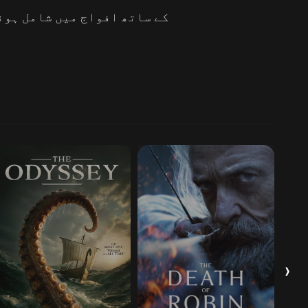
کے ساتھ افواج میں شامل ہون
›