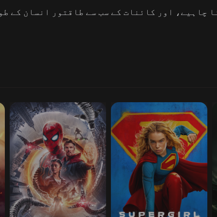
ا چاہیے، اور کائنات کے سب سے طاقتور انسان کے طو