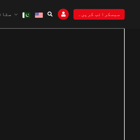
سٹائل
سبسکرائب کریں۔