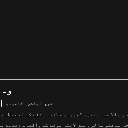
وہ 
نوع: ایکشن، کامیڈی
و بالا عمارت میں گھریلو ملازمہ بننے کے لیے مطلوب
س نے کئی سالوں میں لاپتہ ہونے کے واقعات دیکھے ہی