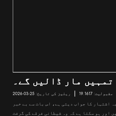
تمہیں مار ڈالیں گے۔
مقبولیت: 19.1617
ریلیز کی تاریخ: 25-03-2026
ہ اشتہار کا جواب دیتی ہے، اس بات سے بے خبر
ں اور ہو سکتا ہے کہ وہ شیطانی فرقے کی گرفت