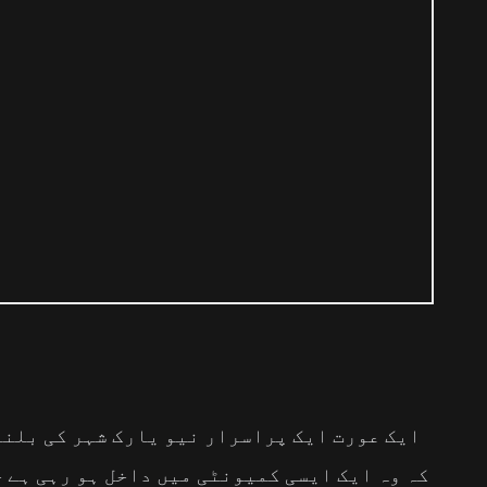
ایک عورت ایک پراسرار نیو یارک شہر کی بلند 
کہ وہ ایک ایسی کمیونٹی میں داخل ہو رہی ہے ج