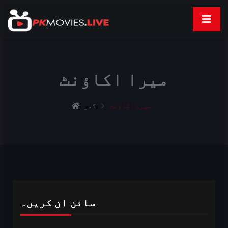
میرا اکاؤنٹ
میرا اکاؤنٹ
گھر
سائن ان کریں۔