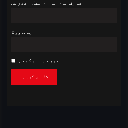
صارف نام یا ای میل ایڈریس
پاس ورڈ
مجھے یاد رکھیں