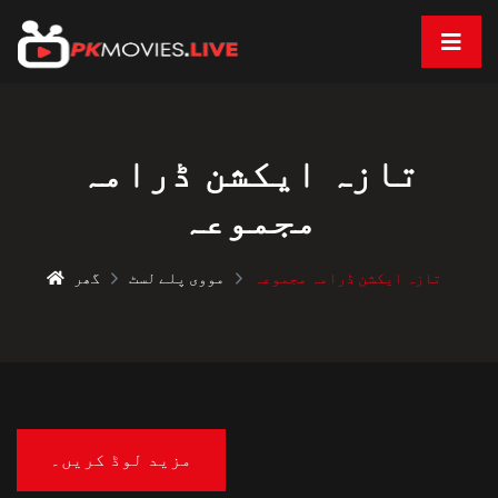
تازہ ایکشن ڈرامہ
مجموعہ
تازہ ایکشن ڈرامہ مجموعہ
مووی پلے لسٹ
گھر
مزید لوڈ کریں۔