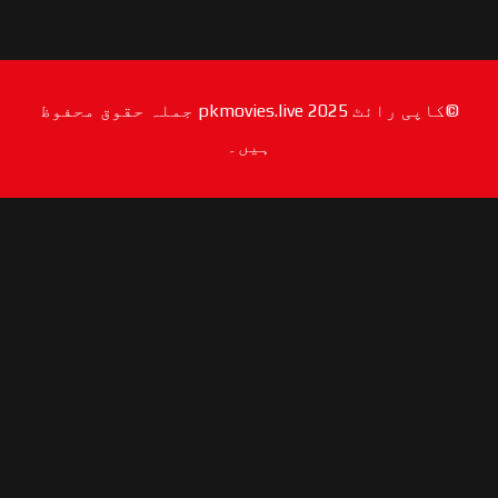
©کاپی رائٹ 2025 pkmovies.live جملہ حقوق محفوظ
ہیں۔