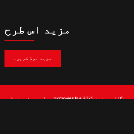
مزید اس طرح
مزید لوڈ کریں۔
©کاپی رائٹ 2025 pkmovies.live جملہ حقوق محفوظ
ہیں۔