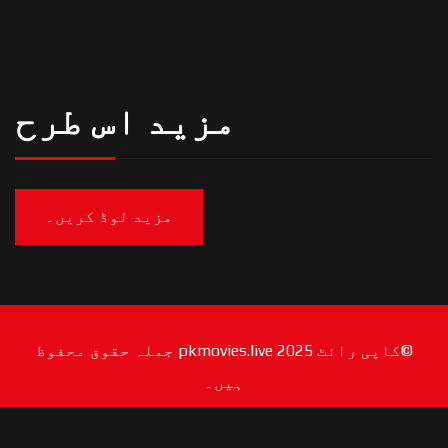
مزید اس طرح
مزید لوڈ کریں۔
©کاپی رائٹ 2025 pkmovies.live جملہ حقوق محفوظ
ہیں۔